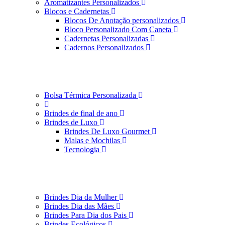
Aromatizantes Personalizados
Blocos e Cadernetas
Blocos De Anotação personalizados
Bloco Personalizado Com Caneta
Cadernetas Personalizadas
Cadernos Personalizados
Bolsa Térmica Personalizada
Brindes de final de ano
Brindes de Luxo
Brindes De Luxo Gourmet
Malas e Mochilas
Tecnologia
Brindes Dia da Mulher
Brindes Dia das Mães
Brindes Para Dia dos Pais
Brindes Ecológicos