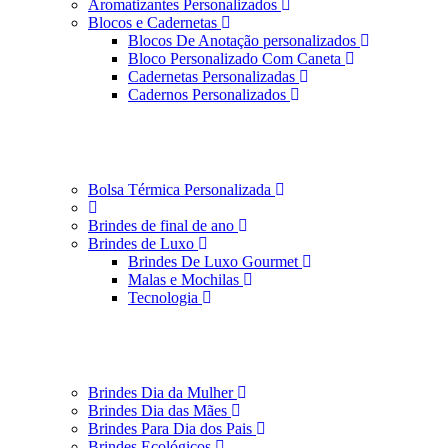
Aromatizantes Personalizados
Blocos e Cadernetas
Blocos De Anotação personalizados
Bloco Personalizado Com Caneta
Cadernetas Personalizadas
Cadernos Personalizados
Bolsa Térmica Personalizada
Brindes de final de ano
Brindes de Luxo
Brindes De Luxo Gourmet
Malas e Mochilas
Tecnologia
Brindes Dia da Mulher
Brindes Dia das Mães
Brindes Para Dia dos Pais
Brindes Ecológicos