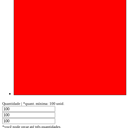
Quantidade |
*quant. mínima: 100 unid.
*você pode orçar até três quantidades.