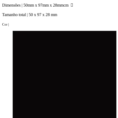
Dimensões |
50mm x 97mm x 28mmcm
Tamanho total |
50 x 97 x 28 mm
Cor |