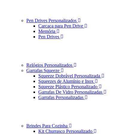
Pen Drives Personalizados
Carcaça para Pen Drive
Memória
Pen Drives
Relógios Personalizados
Garrafas Squeeze
Squeeze Dobrável Personalizada
Squeezes de Alumínio e Inox
Squeeze Plástico Personalizado
Garrafas De Vidro Personalizadas
Garrafas Personalizadas
Brindes Para Cozinha
Kit Churrasco Personalizado