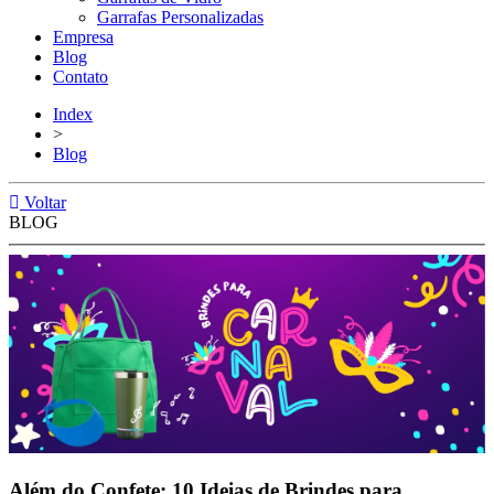
Garrafas Personalizadas
Empresa
Blog
Contato
Index
>
Blog
Voltar
BLOG
Além do Confete: 10 Ideias de Brindes para