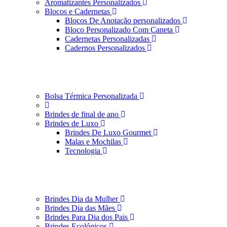
Aromatizantes Personalizados
Blocos e Cadernetas
Blocos De Anotação personalizados
Bloco Personalizado Com Caneta
Cadernetas Personalizadas
Cadernos Personalizados
Bolsa Térmica Personalizada
Brindes de final de ano
Brindes de Luxo
Brindes De Luxo Gourmet
Malas e Mochilas
Tecnologia
Brindes Dia da Mulher
Brindes Dia das Mães
Brindes Para Dia dos Pais
Brindes Ecológicos