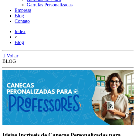
Garrafas Personalizadas
Empresa
Blog
Contato
Index
>
Blog
Voltar
BLOG
Ideias Incríveis de Canecas Personalizadas para