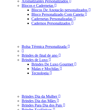
Aromatizantes Personalizados
Blocos e Cadernetas
Blocos De Anotação personalizados
Bloco Personalizado Com Caneta
Cadernetas Personalizadas
Cadernos Personalizados
Bolsa Térmica Personalizada
Brindes de final de ano
Brindes de Luxo
Brindes De Luxo Gourmet
Malas e Mochilas
Tecnologia
Brindes Dia da Mulher
Brindes Dia das Mães
Brindes Para Dia dos Pais
Brindes Ecológicos