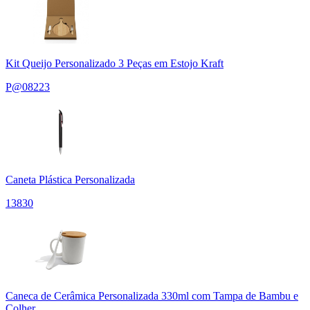
Kit Queijo Personalizado 3 Peças em Estojo Kraft
P@08223
Caneta Plástica Personalizada
13830
Caneca de Cerâmica Personalizada 330ml com Tampa de Bambu e
Colher