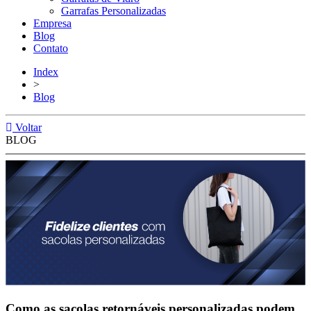
Garrafas Personalizadas
Empresa
Blog
Contato
Index
>
Blog
Voltar
BLOG
Como as sacolas retornáveis personalizadas podem