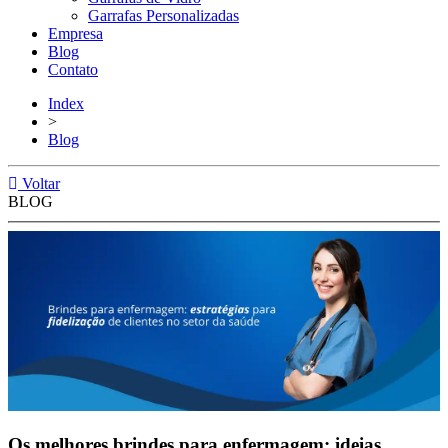
Garrafas Personalizadas
Empresa
Blog
Contato
Index
>
Blog
Voltar
BLOG
Os melhores brindes para enfermagem: ideias