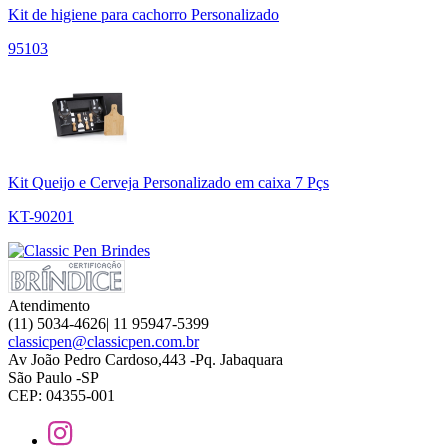
Kit de higiene para cachorro Personalizado
95103
Kit Queijo e Cerveja Personalizado em caixa 7 Pçs
KT-90201
Atendimento
(11) 5034-4626| 11 95947-5399
classicpen@classicpen.com.br
Av João Pedro Cardoso,443 -Pq. Jabaquara
São Paulo -SP
CEP: 04355-001