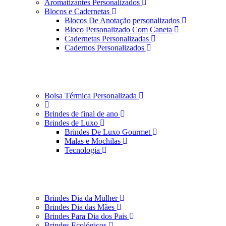
Aromatizantes Personalizados
Blocos e Cadernetas
Blocos De Anotação personalizados
Bloco Personalizado Com Caneta
Cadernetas Personalizadas
Cadernos Personalizados
Bolsa Térmica Personalizada
Brindes de final de ano
Brindes de Luxo
Brindes De Luxo Gourmet
Malas e Mochilas
Tecnologia
Brindes Dia da Mulher
Brindes Dia das Mães
Brindes Para Dia dos Pais
Brindes Ecológicos