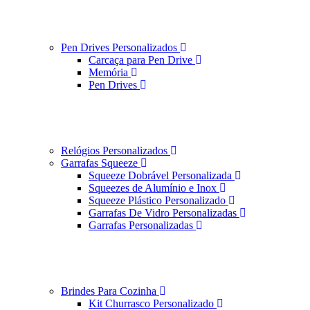
Pen Drives Personalizados
Carcaça para Pen Drive
Memória
Pen Drives
Relógios Personalizados
Garrafas Squeeze
Squeeze Dobrável Personalizada
Squeezes de Alumínio e Inox
Squeeze Plástico Personalizado
Garrafas De Vidro Personalizadas
Garrafas Personalizadas
Brindes Para Cozinha
Kit Churrasco Personalizado