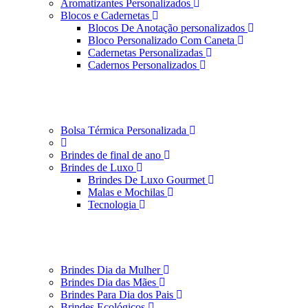
Aromatizantes Personalizados
Blocos e Cadernetas
Blocos De Anotação personalizados
Bloco Personalizado Com Caneta
Cadernetas Personalizadas
Cadernos Personalizados
Bolsa Térmica Personalizada
Brindes de final de ano
Brindes de Luxo
Brindes De Luxo Gourmet
Malas e Mochilas
Tecnologia
Brindes Dia da Mulher
Brindes Dia das Mães
Brindes Para Dia dos Pais
Brindes Ecológicos