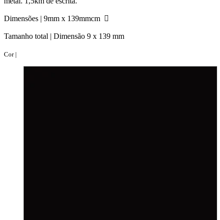
metal. 1,5km de escrita.
Dimensões |
9mm x 139mmcm
Tamanho total |
Dimensão 9 x 139 mm
Cor |