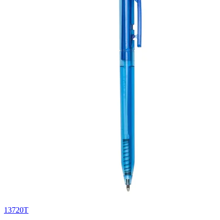
13720T
0