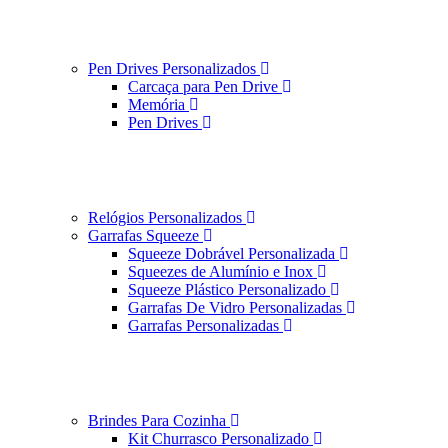
Pen Drives Personalizados
Carcaça para Pen Drive
Memória
Pen Drives
Relógios Personalizados
Garrafas Squeeze
Squeeze Dobrável Personalizada
Squeezes de Alumínio e Inox
Squeeze Plástico Personalizado
Garrafas De Vidro Personalizadas
Garrafas Personalizadas
Brindes Para Cozinha
Kit Churrasco Personalizado