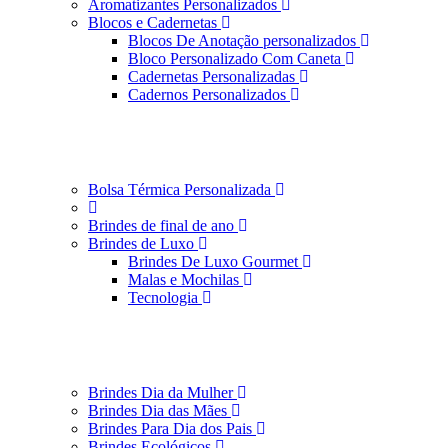
Aromatizantes Personalizados
Blocos e Cadernetas
Blocos De Anotação personalizados
Bloco Personalizado Com Caneta
Cadernetas Personalizadas
Cadernos Personalizados
Bolsa Térmica Personalizada
Brindes de final de ano
Brindes de Luxo
Brindes De Luxo Gourmet
Malas e Mochilas
Tecnologia
Brindes Dia da Mulher
Brindes Dia das Mães
Brindes Para Dia dos Pais
Brindes Ecológicos