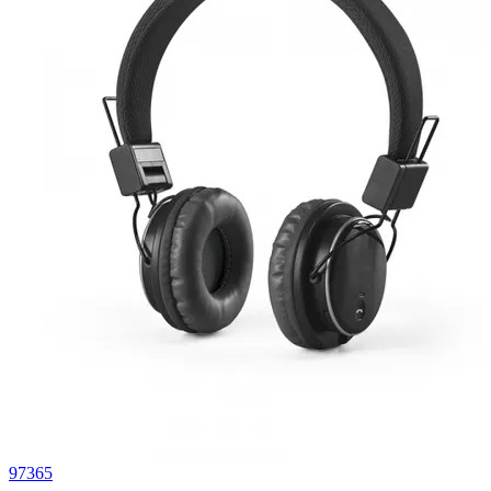
97365
0