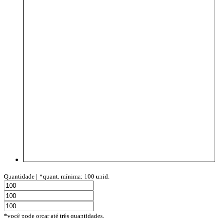
Quantidade |
*quant. mínima: 100 unid.
*você pode orçar até três quantidades.