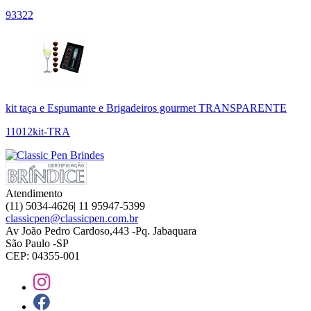
93322
kit taça e Espumante e Brigadeiros gourmet TRANSPARENTE
11012kit-TRA
Atendimento
(11) 5034-4626| 11 95947-5399
classicpen@classicpen.com.br
Av João Pedro Cardoso,443 -Pq. Jabaquara
São Paulo -SP
CEP: 04355-001