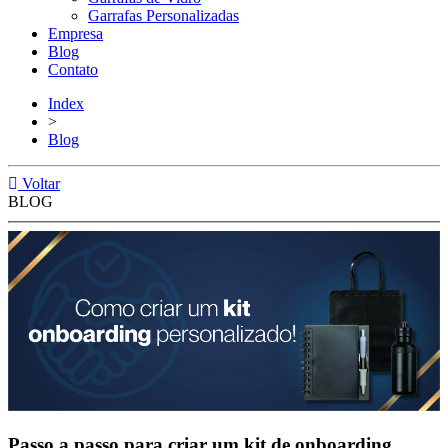
Garrafas Personalizadas
Empresa
Blog
Contato
Index
>
Blog
Voltar
BLOG
Passo a passo para criar um kit de onboarding