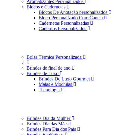
Aromatizantes Personalizados
Blocos e Cadernetas
Blocos De Anotação personalizados
Bloco Personalizado Com Caneta
Cadernetas Personalizadas
Cadernos Personalizados
Bolsa Térmica Personalizada
Brindes de final de ano
Brindes de Luxo
Brindes De Luxo Gourmet
Malas e Mochilas
Tecnologia
Brindes Dia da Mulher
Brindes Dia das Mães
Brindes Para Dia dos Pais
Brindes Ecológicos