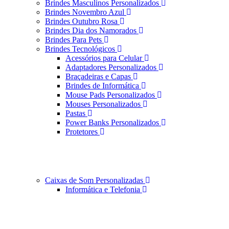
Brindes Masculinos Personalizados
Brindes Novembro Azul
Brindes Outubro Rosa
Brindes Dia dos Namorados
Brindes Para Pets
Brindes Tecnológicos
Acessórios para Celular
Adaptadores Personalizados
Braçadeiras e Capas
Brindes de Informática
Mouse Pads Personalizados
Mouses Personalizados
Pastas
Power Banks Personalizados
Protetores
Caixas de Som Personalizadas
Informática e Telefonia